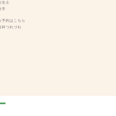
衛生士
助手
の予約はこちら
歯科つれづれ