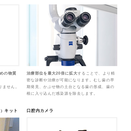
めの物質
治療部位を最大20倍に拡大
することで、より精
密な診断や治療が可能になります。むし歯の早
りません。
期発見、かぶせ物の土台となる歯の形成、歯の
根に入り込んだ感染源を除去します。
キット
口腔内カメラ
査）