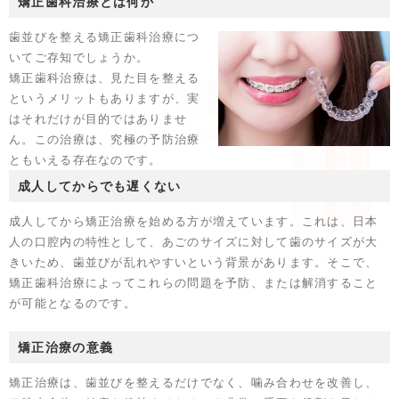
矯正歯科治療とは何か
歯並びを整える矯正歯科治療につ
いてご存知でしょうか。
矯正歯科治療は、見た目を整える
というメリットもありますが、実
はそれだけが目的ではありませ
ん。この治療は、究極の予防治療
ともいえる存在なのです。
成人してからでも遅くない
成人してから矯正治療を始める方が増えています。これは、日本
人の口腔内の特性として、あごのサイズに対して歯のサイズが大
きいため、歯並びが乱れやすいという背景があります。そこで、
矯正歯科治療によってこれらの問題を予防、または解消すること
が可能となるのです。
矯正治療の意義
矯正治療は、歯並びを整えるだけでなく、噛み合わせを改善し、