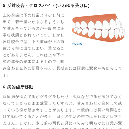
5.反対咬合・クロスバイト(いわゆる受け口)
上の前歯は下の前歯より少し前に
出て、若干覆いかぶさるようにし
て噛み合っているのが一般的に正
常な状態とされています。しかし
反対咬合では、下の前歯が上の前
歯より前に出てしまい、重なるこ
とがありません。これは上や下の
顎の成長の結果によるもので、噛
み合わせ全体に影響を与え、長期的には顔貌に変化をもたらしま
す。
6.病的歯牙移動
歯周病が進んで歯がグラグラしたり、虫歯などで歯が溶けてなく
なってしまったまま放置したりすると、噛み合わせが変化して残
っている歯が動き出すことがあります。一般的には長い時間をか
けて動いてくることが多く、日々の生活の中ではそれほど目立ち
ません。しかし、少し前の写真と見比べてみて明らかに口元が変