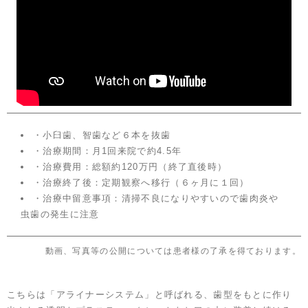
・小臼歯、智歯など６本を抜歯
・治療期間：月1回来院で約4.5年
・治療費用：総額約120万円（終了直後時）
・治療終了後：定期観察へ移行（６ヶ月に１回）
・治療中留意事項：清掃不良になりやすいので歯肉炎や
虫歯の発生に注意
動画、写真等の公開については患者様の了承を得ております。
こちらは「アライナーシステム」と呼ばれる、歯型をもとに作り