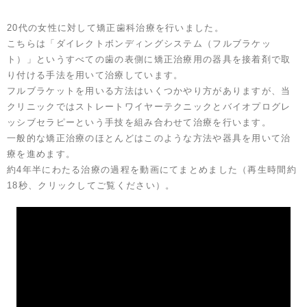
20代の女性に対して矯正歯科治療を行いました。
こちらは「ダイレクトボンディングシステム（フルブラケッ
ト）」というすべての歯の表側に矯正治療用の器具を接着剤で取
り付ける手法を用いて治療しています。
フルブラケットを用いる方法はいくつかやり方がありますが、当
クリニックではストレートワイヤーテクニックとバイオプログレ
ッシブセラピーという手技を組み合わせて治療を行います。
一般的な矯正治療のほとんどはこのような方法や器具を用いて治
療を進めます。
約4年半にわたる治療の過程を動画にてまとめました（再生時間約
18秒、クリックしてご覧ください）。