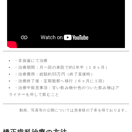
・非抜歯にて治療
・治療期間：月一回の来院で約1年半（１８ヶ月）
・治療費用：総額約55万円（終了直後時）
・治療終了後：定期観察へ移行（６ヶ月に１回）
・治療中留意事項：甘い飲み物や色のついた飲み物はア
ライナーを外して飲むこと
動画、写真等の公開については患者様の了承を得ております。