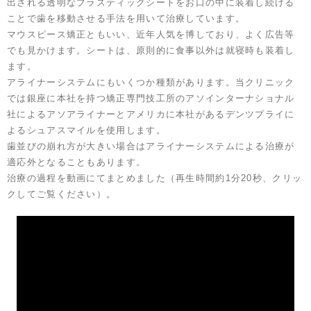
出される透明なプラスティックシートをお口の中に装着し続ける
ことで歯を移動させる手法を用いて治療しています。
マウスピース矯正ともいい、近年人気を博しており、よく広告等
でも見かけます。シートは、原則的に食事以外は就寝時も装着し
ます。
アライナーシステムにもいくつか種類があります。当クリニック
では銀座に本社を持つ矯正専門技工所のアソインターナショナル
社によるアソアライナーとアメリカに本社があるデンツプライに
よるシュアスマイルを使用します。
歯並びの崩れ方が大きい場合はアライナーシステムによる治療が
適応外となることもあります。
治療の過程を動画にてまとめました（再生時間約1分20秒、クリッ
クしてご覧ください）。