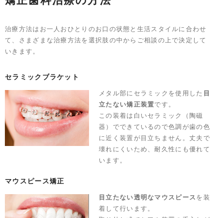
矯正歯科治療の方法
治療方法はお一人おひとりのお口の状態と生活スタイルに合わせ
て、さまざまな治療方法を選択肢の中からご相談の上で決定して
いきます。
セラミックブラケット
メタル部にセラミックを使用した
目
立たない矯正装置
です。
この装着は白いセラミック（陶磁
器）でできているので色調が歯の色
に近く装置が目立ちません。丈夫で
壊れにくいため、耐久性にも優れて
います。
マウスピース矯正
目立たない透明なマウスピース
を装
着して行います。