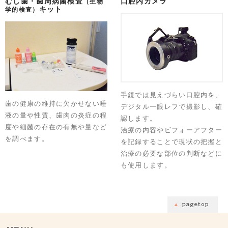
むし歯・歯周病菌検査
口腔内カメラ
（生物
キット
学的検査）
手鏡では見えづらい口腔内を、
歯の健康の維持に欠かせない唾
デジタル一眼レフで撮影し、確
液の量や性質、歯肉の炎症の程
認します。
度や細菌の存在の有無や量など
治療の内容やビフォーアフター
を調べます。
を記録することで現状の把握と
治療の必要な部位の判断などに
も使用します。