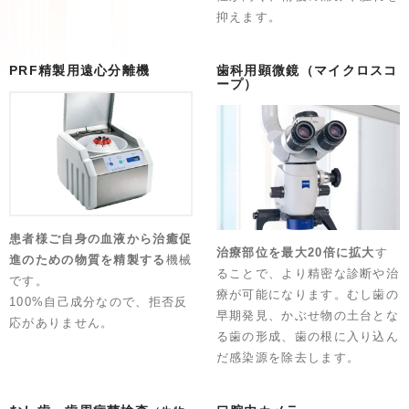
抑えます。
PRF精製用遠心分離機
歯科用顕微鏡（マイクロスコ
ープ）
患者様ご自身の血液から治癒促
治療部位を最大20倍に拡大
す
進のための物質を精製する
機械
ることで、より精密な診断や治
です。
療が可能になります。むし歯の
100%自己成分なので、拒否反
早期発見、かぶせ物の土台とな
応がありません。
る歯の形成、歯の根に入り込ん
だ感染源を除去します。