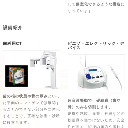
して
個室化できるような構造
に
なっています。
設備紹介
歯科用CT
ピエゾ・エレクトリック・デ
バイス
歯の根の状態や骨の厚み
といっ
超音波振動で、硬組織（歯や
た平面のレントゲンでは確認す
骨）のみを切削します。
ることができない部分を立体化
皮膚や粘膜、血管、神経などの
することで、正確な診査・診断
軟組織を傷つけないため、安全
に役立ちます。
性が高く、術後の痛みや腫れを