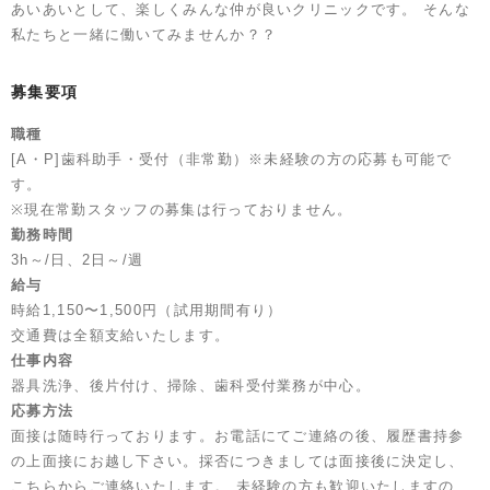
あいあいとして、楽しくみんな仲が良いクリニックです。 そんな
私たちと一緒に働いてみませんか？？
募集要項
職種
[A・P]歯科助手・受付（非常勤）※未経験の方の応募も可能で
す。
※現在常勤スタッフの募集は行っておりません。
勤務時間
3h～/日、2日～/週
給与
時給1,150〜1,500円（試用期間有り
）
交通費は全額支給いたします。
仕事内容
器具洗浄、後片付け、掃除、歯科受付業務が中心。
応募方法
面接は随時行っております。お電話にてご連絡の後、履歴書持参
の上面接にお越し下さい。採否につきましては面接後に決定し、
こちらからご連絡いたします。 未経験の方も歓迎いたしますの