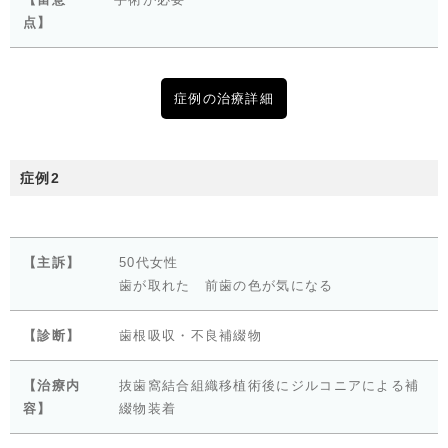
点】
症例の治療詳細
症例2
【主訴】
50代女性
歯が取れた 前歯の色が気になる
【診断】
歯根吸収・不良補綴物
【治療内
抜歯窩結合組織移植術後にジルコニアによる補
容】
綴物装着