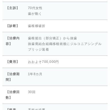
【主訴】
70代女性
歯が動く
【診断】
歯根横破折
【治療内
歯根挺出（部分矯正）から抜歯
容】
抜歯窩結合組織移植術後にジルコニアシングル
ブリッジ装着
【費用】
おおよそ700,000円
【治療期
1年8カ月
間】
【治療回
30回
数】
【留意
手術が必要